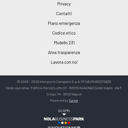
Privacy
Contatti
Piano emergenza
Codice etico
Modello 231
Area trasparenza
Lavora con noi
© 2008 - 2026 Interporto Campano S.p.A. | P.IVA 05463270636
Sede operativa: Edificio Servizi Lotto D1 - 80035 Nola (NA) | Sede legale: Via F.
Crispi, 74 - 80121 Napoli
Powered by
Turnè
SCOPRI