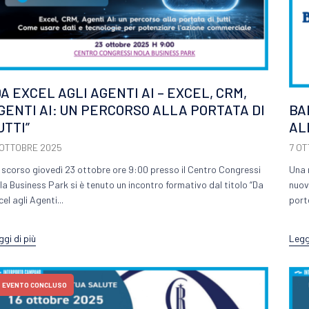
DA EXCEL AGLI AGENTI AI – EXCEL, CRM,
GENTI AI: UN PERCORSO ALLA PORTATA DI
BA
UTTI”
AL
 OTTOBRE 2025
7 O
 scorso giovedì 23 ottobre ore 9:00 presso il Centro Congressi
Una 
la Business Park si è tenuto un incontro formativo dal titolo “Da
nuova
el agli Agenti...
porte
ggi di più
Leggi
EVENTO CONCLUSO