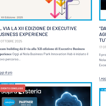
L VIA LA XII EDIZIONE DI EXECUTIVE
“D
USINESS EXPERIENCE
AG
TU
 OTTOBRE 2025
17 O
𝐭𝐞𝐚𝐦 𝐛𝐮𝐢𝐥𝐝𝐢𝐧𝐠 𝐝𝐚̀ 𝐢𝐥 𝐯𝐢𝐚 𝐚𝐥𝐥𝐚 𝐗𝐈𝐈 𝐞𝐝𝐢𝐳𝐢𝐨𝐧𝐞 𝐝𝐢 𝐄𝐱𝐞𝐜𝐮𝐭𝐢𝐯𝐞 𝐁𝐮𝐬𝐢𝐧𝐞𝐬𝐬
𝐩𝐞𝐫𝐢𝐞𝐧𝐜𝐞 Oggi al Nola Business Park Innovation Hub è iniziato il
Il p
ovo percorso...
Nola
Excel
ggi di più
Leggi
EVENTO CONCLUSO