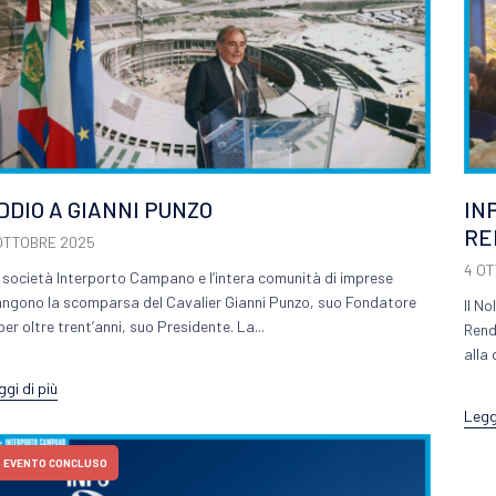
DDIO A GIANNI PUNZO
IN
RE
OTTOBRE 2025
4 O
 società Interporto Campano e l’intera comunità di imprese
angono la scomparsa del Cavalier Gianni Punzo, suo Fondatore
Il N
per oltre trent’anni, suo Presidente. La...
Rend
alla 
ggi di più
Leggi
EVENTO CONCLUSO