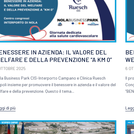
ENESSERE IN AZIENDA: IL VALORE DEL
BE
ELFARE E DELLA PREVENZIONE “A KM 0”
WE
OTTOBRE 2025
6 O
la Business Park CIS-Interporto Campano e Clinica Ruesch
Il p
poli insieme per promuovere il benessere in azienda e il valore del
Congr
lfare e della prevenzione. Questo il tema...
“BEN
ggi di più
Leggi