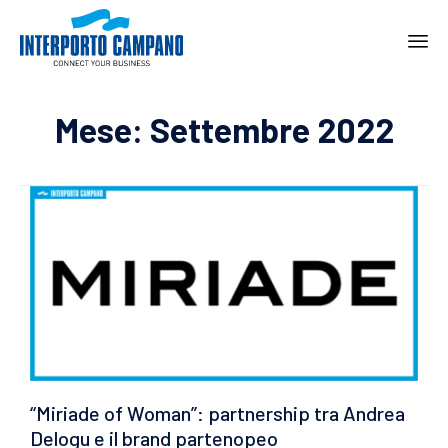
Ski
to
Mese:
Settembre 2022
con
“Miriade of Woman”: partnership tra Andrea
Delogu e il brand partenopeo