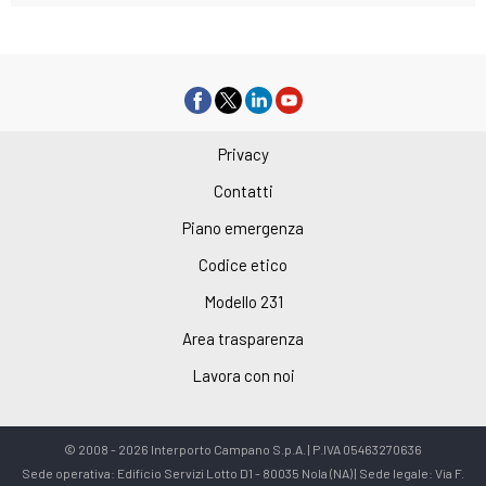
Privacy
Contatti
Piano emergenza
Codice etico
Modello 231
Area trasparenza
Lavora con noi
© 2008 - 2026 Interporto Campano S.p.A. | P.IVA 05463270636
Sede operativa: Edificio Servizi Lotto D1 - 80035 Nola (NA) | Sede legale: Via F.