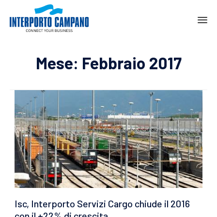
Ski
to
Mese:
Febbraio 2017
con
Isc, Interporto Servizi Cargo chiude il 2016
con il +22% di crescita.