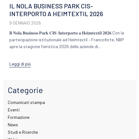
IL NOLA BUSINESS PARK CIS-
INTERPORTO A HEIMTEXTIL 2026
9 GENNAIO 2026
𝐈𝐥 𝐍𝐨𝐥𝐚 𝐁𝐮𝐬𝐢𝐧𝐞𝐬𝐬 𝐏𝐚𝐫𝐤 𝐂𝐈𝐒-𝐈𝐧𝐭𝐞𝐫𝐩𝐨𝐫𝐭𝐨 𝐚 𝐇𝐞𝐢𝐦𝐭𝐞𝐱𝐭𝐢𝐥 𝟐𝟎𝟐𝟔 Con la
partecipazione istituzionale ad Heimtextil – Francoforte, NBP
apre la stagione fieristica 2026 delle aziende di...
Leggi di più
Categorie
Comunicati stampa
Eventi
Formazione
News
Studi e Ricerche