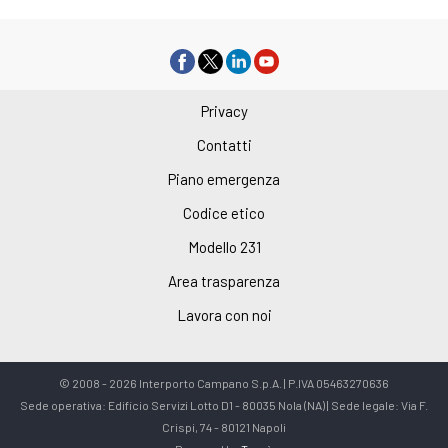
Privacy
Contatti
Piano emergenza
Codice etico
Modello 231
Area trasparenza
Lavora con noi
© 2008 - 2026 Interporto Campano S.p.A. | P.IVA 05463270636
Sede operativa: Edificio Servizi Lotto D1 - 80035 Nola (NA) | Sede legale: Via F.
Crispi, 74 - 80121 Napoli