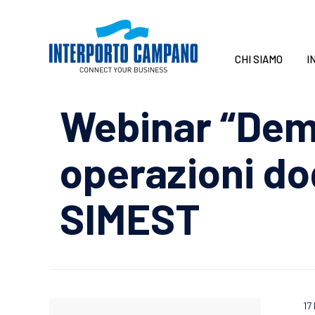
CHI SIAMO
I
Webinar “Dema
operazioni dog
SIMEST
17