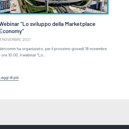
Webinar “Lo sviluppo della Marketplace
Webi
Economy”
logi
8 NOVEMBRE 2021
7 GIU
Netcomm ha organizzato, per il prossimo giovedì 18 novembre
Webina
– ore 10:00, il webinar “Lo...
fashion
Leggi di più
Leggi d