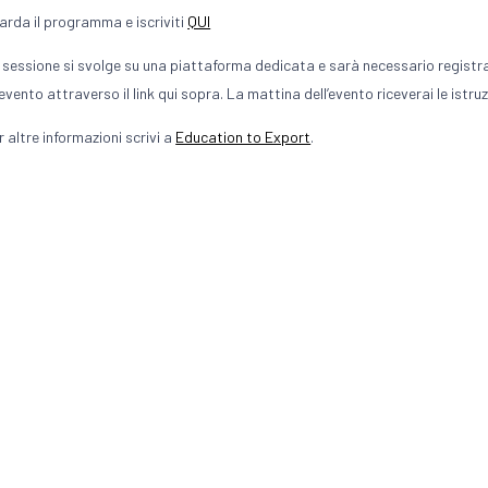
arda il programma e iscriviti
QUI
 sessione si svolge su una piattaforma dedicata e sarà necessario registrars
l’evento attraverso il link qui sopra. La mattina dell’evento riceverai le istr
r altre informazioni scrivi a
Education to Export
.