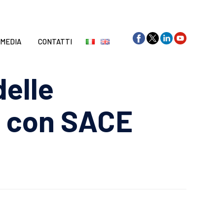
Skip
to
content
 MEDIA
CONTATTI
delle
io con SACE