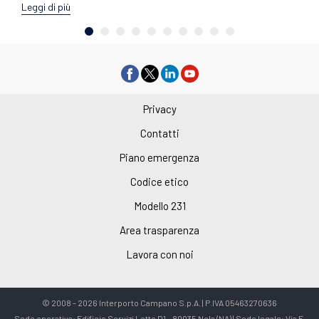
Leggi di più
Privacy
Contatti
Piano emergenza
Codice etico
Modello 231
Area trasparenza
Lavora con noi
© 2008 - 2026 Interporto Campano S.p.A. | P.IVA 05463270636
Sede operativa: Edificio Servizi Lotto D1 - 80035 Nola (NA) | Sede legale: Via F.