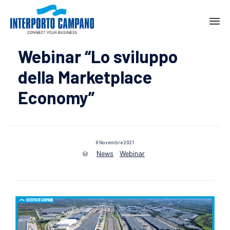
Ski
Webinar “Lo sviluppo
to
con
della Marketplace
Economy”
8 Novembre 2021
News
Webinar
Category
