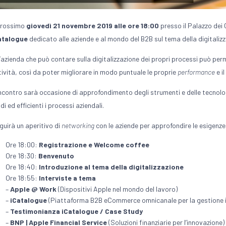
 prossimo
giovedì 21 novembre 2019 alle ore 18:00
presso il Palazzo dei 
atalogue
dedicato alle aziende e al mondo del B2B sul tema della digitalizz
’azienda che può contare sulla digitalizzazione dei propri processi può per
tività, così da poter migliorare in modo puntuale le proprie
performance
e i
incontro sarà occasione di approfondimento degli strumenti e delle tecnolog
idi ed efficienti i processi aziendali.
guirà un aperitivo di
networking
con le aziende per approfondire le esigenze
Ore 18:00:
Registrazione e Welcome coffee
Ore 18:30:
Benvenuto
Ore 18:40:
Introduzione al tema della digitalizzazione
Ore 18:55:
Interviste a tema
–
Apple @ Work
(Dispositivi Apple nel mondo del lavoro)
–
iCatalogue
(Piattaforma B2B eCommerce omnicanale per la gestione in
–
Testimonianza iCatalogue / Case Study
–
BNP | Apple Financial Service
(Soluzioni finanziarie per l’innovazione)