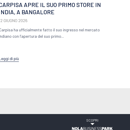
Leggi d
CARPISA APRE IL SUO PRIMO STORE IN
INDIA, A BANGALORE
12 GIUGNO 2026
Carpisa ha ufficialmente fatto il suo ingresso nel mercato
indiano con l’apertura del suo primo...
Leggi di più
SCOPRI