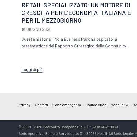
RETAIL SPECIALIZZATO: UN MOTORE DI
CRESCITA PER L’ECONOMIA ITALIANA E
PER IL MEZZOGIORNO
16 GIUGNO 2026
Questa mattina il Nola Business Park ha ospitato la
presentazione del Rapporto Strategico della Community...
Leggi di più
/
/
/
/
/
Privacy
Contatti
Piano emergenza
Codice etico
Modello 231
Ar
© 2008 - 2026 Interporto Campano S.p.A. | P.IVA 05463270636
Sede operativa: Edificio Servizi Lotto D1 - 80035 Nola (NA) | Sede legale: Vi