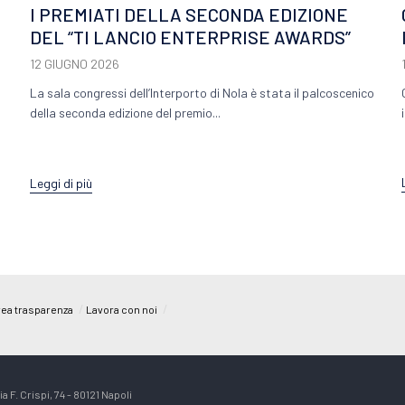
I PREMIATI DELLA SECONDA EDIZIONE
DEL “TI LANCIO ENTERPRISE AWARDS”
12 GIUGNO 2026
La sala congressi dell’Interporto di Nola è stata il palcoscenico
della seconda edizione del premio...
Leggi di più
/
/
ea trasparenza
Lavora con noi
a F. Crispi, 74 - 80121 Napoli