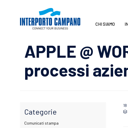
CHI SIAMO
I
APPLE @ WORK
processi azie
18
Categorie

Comunicati stampa