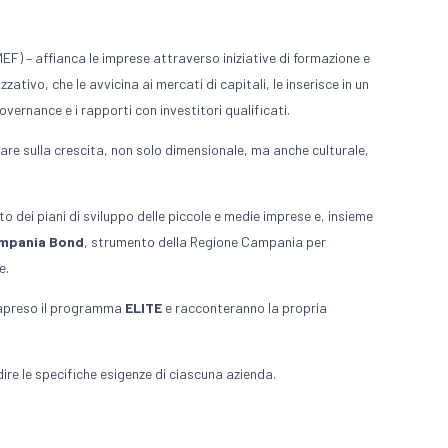
EF) – affianca le imprese attraverso iniziative di formazione e
ivo, che le avvicina ai mercati di capitali, le inserisce in un
vernance e i rapporti con investitori qualificati.
re sulla crescita, non solo dimensionale, ma anche culturale,
o dei piani di sviluppo delle piccole e medie imprese e, insieme
ampania Bond
, strumento della Regione Campania per
e.
trapreso il programma
ELITE
e racconteranno la propria
ire le specifiche esigenze di ciascuna azienda.