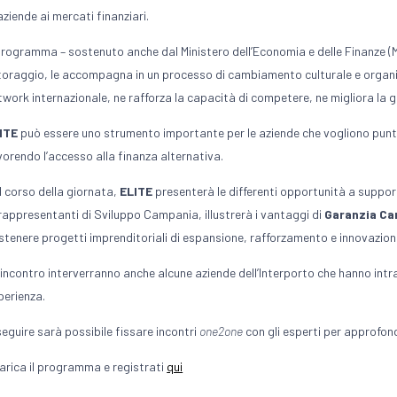
 aziende ai mercati finanziari.
 Programma – sostenuto anche dal Ministero dell’Economia e delle Finanze (M
toraggio, le accompagna in un processo di cambiamento culturale e organizzat
twork internazionale, ne rafforza la capacità di competere, ne migliora la go
ITE
può essere uno strumento importante per le aziende che vogliono punta
vorendo l’accesso alla finanza alternativa.
l corso della giornata,
ELITE
presenterà le differenti opportunità a support
 rappresentanti di Sviluppo Campania, illustrerà i vantaggi di
Garanzia C
stenere progetti imprenditoriali di espansione, rafforzamento e innovazion
l’incontro interverranno anche alcune aziende dell’Interporto che hanno in
perienza.
seguire sarà possibile fissare incontri
one2one
con gli esperti per approfond
arica il programma e registrati
qui