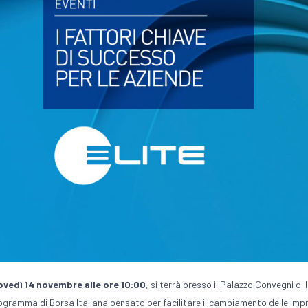
ovedì 14 novembre alle ore 10:00
, si terrà presso il Palazzo Convegni d
ogramma di Borsa Italiana pensato per facilitare il cambiamento delle impre