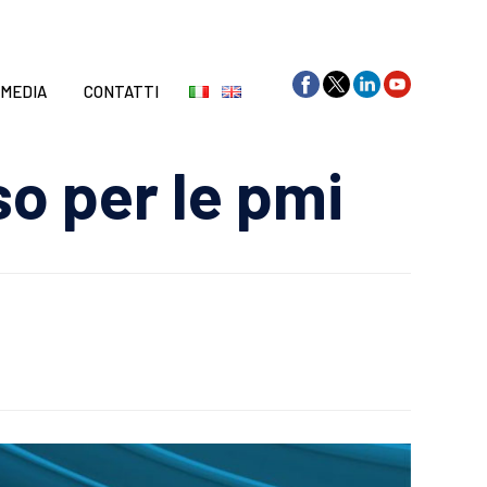
Skip
to
content
 MEDIA
CONTATTI
so per le pmi