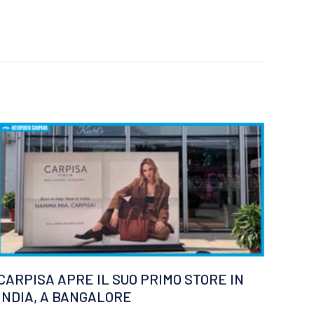
GUI
CAM
11 GI
Il reta
trasfo
dall’int
Leggi d
CARPISA APRE IL SUO PRIMO STORE IN
INDIA, A BANGALORE