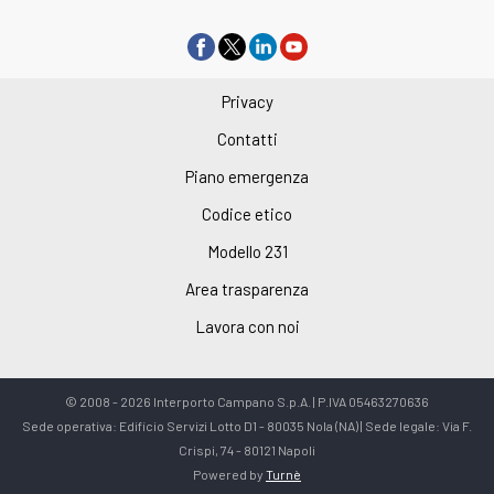
Privacy
Contatti
Piano emergenza
Codice etico
Modello 231
Area trasparenza
Lavora con noi
© 2008 - 2026 Interporto Campano S.p.A. | P.IVA 05463270636
Sede operativa: Edificio Servizi Lotto D1 - 80035 Nola (NA) | Sede legale: Via F.
Crispi, 74 - 80121 Napoli
Powered by
Turnè