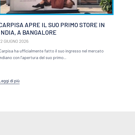
dall’int
Leggi d
CARPISA APRE IL SUO PRIMO STORE IN
INDIA, A BANGALORE
12 GIUGNO 2026
Carpisa ha ufficialmente fatto il suo ingresso nel mercato
indiano con l’apertura del suo primo...
Leggi di più