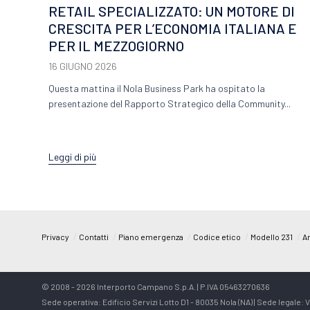
RETAIL SPECIALIZZATO: UN MOTORE DI
CRESCITA PER L’ECONOMIA ITALIANA E
PER IL MEZZOGIORNO
16 GIUGNO 2026
Questa mattina il Nola Business Park ha ospitato la
presentazione del Rapporto Strategico della Community...
Leggi di più
/
/
/
/
/
Privacy
Contatti
Piano emergenza
Codice etico
Modello 231
Ar
© 2008 - 2026 Interporto Campano S.p.A. | P.IVA 05463270636
Sede operativa: Edificio Servizi Lotto D1 - 80035 Nola (NA) | Sede legale: Vi