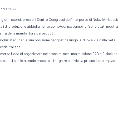
aprile 2024
i giorni scorsi, presso il Centro Congressi dell’Interporto di Nola, l’Ambasci
cali di produzione abbigliamento uomo/donna/bambino. Sono stati mostrati a
alità della manifattura dei prodotti.
 Kirghizistan, per la sua posizione geografica lungo la Nuova Via della Seta
iende italiane.
emersa l’idea di organizzare nei prossimi mesi una missione B2B a Biskek co
teressati con le aziende produttrici kirghize con visita presso i loro impianti