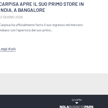
Leggi d
CARPISA APRE IL SUO PRIMO STORE IN
INDIA, A BANGALORE
12 GIUGNO 2026
Carpisa ha ufficialmente fatto il suo ingresso nel mercato
indiano con l’apertura del suo primo...
Leggi di più
SCOPRI