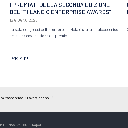
I PREMIATI DELLA SECONDA EDIZIONE
DEL “TI LANCIO ENTERPRISE AWARDS”
12 GIUGNO 2026
La sala congressi dell’Interporto di Nola è stata il palcoscenico
della seconda edizione del premio...
Leggi di più
/
/
ea trasparenza
Lavora con noi
a F. Crispi, 74 - 80121 Napoli