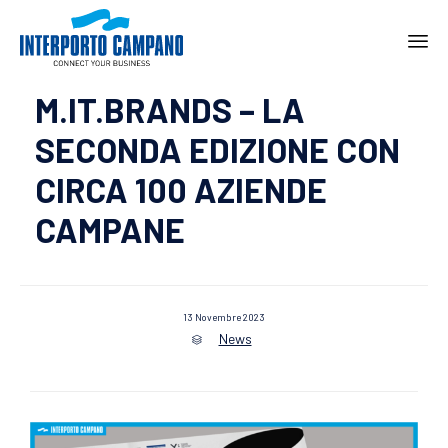
Ski
M.IT.BRANDS – LA
to
con
SECONDA EDIZIONE CON
CIRCA 100 AZIENDE
CAMPANE
13 Novembre 2023
News
Category
