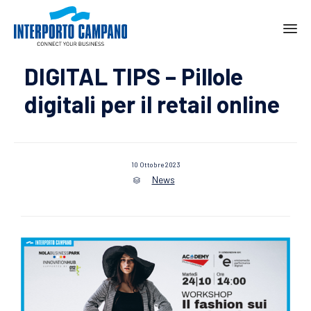
Ski
DIGITAL TIPS – Pillole
to
con
digitali per il retail online
10 Ottobre 2023
News
Category
