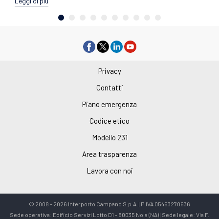
Leggi di più
Privacy
Contatti
Piano emergenza
Codice etico
Modello 231
Area trasparenza
Lavora con noi
© 2008 - 2026 Interporto Campano S.p.A. | P.IVA 05463270636
Sede operativa: Edificio Servizi Lotto D1 - 80035 Nola (NA) | Sede legale: Via F.