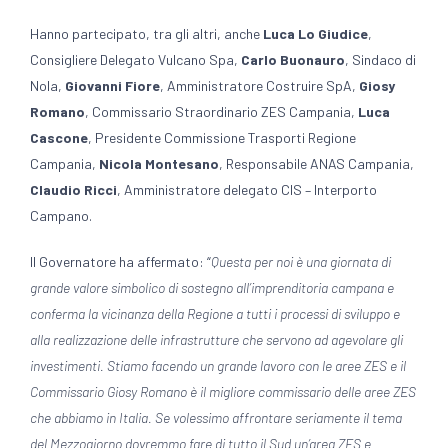
Hanno partecipato, tra gli altri, anche
Luca Lo Giudice
,
Consigliere Delegato Vulcano Spa,
Carlo Buonauro
, Sindaco di
Nola,
Giovanni Fiore
, Amministratore Costruire SpA,
Giosy
Romano
, Commissario Straordinario ZES Campania,
Luca
Cascone
, Presidente Commissione Trasporti Regione
Campania,
Nicola Montesano
, Responsabile ANAS Campania,
Claudio Ricci
, Amministratore delegato CIS – Interporto
Campano.
Il Governatore ha affermato: “
Questa per noi è una giornata di
grande valore simbolico di sostegno all’imprenditoria campana e
conferma la vicinanza della Regione a tutti i processi di sviluppo e
alla realizzazione delle infrastrutture che servono ad agevolare gli
investimenti. Stiamo facendo un grande lavoro con le aree ZES e il
Commissario Giosy Romano è il migliore commissario delle aree ZES
che abbiamo in Italia. Se volessimo affrontare seriamente il tema
del Mezzogiorno dovremmo fare di tutto il Sud un’area ZES e