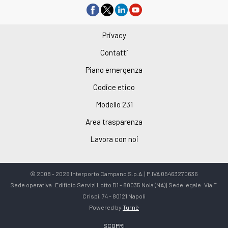
Privacy
Contatti
Piano emergenza
Codice etico
Modello 231
Area trasparenza
Lavora con noi
© 2008 - 2026 Interporto Campano S.p.A. | P.IVA 05463270636
Sede operativa: Edificio Servizi Lotto D1 - 80035 Nola (NA) | Sede legale: Via F.
Crispi, 74 - 80121 Napoli
Powered by
Turnè
SCOPRI