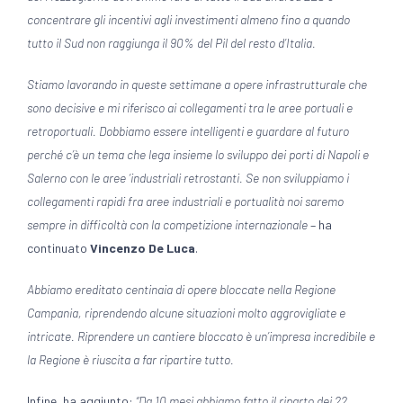
concentrare gli incentivi agli investimenti almeno fino a quando
tutto il Sud non raggiunga il 90% del Pil del resto d’Italia.
Stiamo lavorando in queste settimane a opere infrastrutturale che
sono decisive e mi riferisco ai collegamenti tra le aree portuali e
retroportuali. Dobbiamo essere intelligenti e guardare al futuro
perché c’è un tema che lega insieme lo sviluppo dei porti di Napoli e
Salerno con le aree ‘industriali retrostanti. Se non sviluppiamo i
collegamenti rapidi fra aree industriali e portualità noi saremo
sempre in difficoltà con la competizione internazionale
– ha
continuato
Vincenzo De Luca
.
Abbiamo ereditato centinaia di opere bloccate nella Regione
Campania, riprendendo alcune situazioni molto aggrovigliate e
intricate. Riprendere un cantiere bloccato è un’impresa incredibile e
la Regione è riuscita a far ripartire tutto.
Infine, ha aggiunto:
“Da 10 mesi abbiamo fatto il riparto dei 22