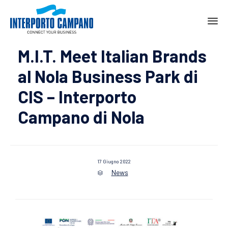
Ski
M.I.T. Meet Italian Brands
to
con
al Nola Business Park di
CIS – Interporto
Campano di Nola
17 Giugno 2022
News
Category
