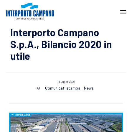
Ski
Interporto Campano
to
con
S.p.A., Bilancio 2020 in
utile
16 Luglio 2021
Comunicati stampa
News
Category
