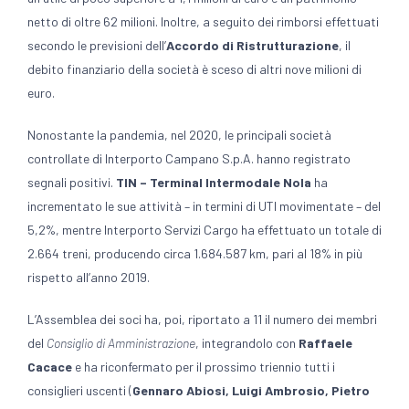
netto di oltre 62 milioni. Inoltre, a seguito dei rimborsi effettuati
secondo le previsioni dell’
Accordo di Ristrutturazione
, il
debito finanziario della società è sceso di altri nove milioni di
euro.
Nonostante la pandemia, nel 2020, le principali società
controllate di Interporto Campano S.p.A. hanno registrato
segnali positivi.
TIN – Terminal Intermodale Nola
ha
incrementato le sue attività – in termini di UTI movimentate – del
5,2%, mentre Interporto Servizi Cargo ha effettuato un totale di
2.664 treni, producendo circa 1.684.587 km, pari al 18% in più
rispetto all’anno 2019.
L’Assemblea dei soci ha, poi, riportato a 11 il numero dei membri
del
Consiglio di Amministrazione
, integrandolo con
Raffaele
Cacace
e ha riconfermato per il prossimo triennio tutti i
consiglieri uscenti (
Gennaro Abiosi, Luigi Ambrosio, Pietro