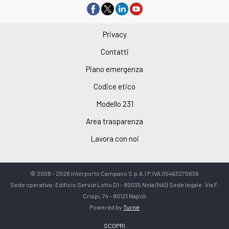
Privacy
Contatti
Piano emergenza
Codice etico
Modello 231
Area trasparenza
Lavora con noi
© 2008 - 2026 Interporto Campano S.p.A. | P.IVA 05463270636
Sede operativa: Edificio Servizi Lotto D1 - 80035 Nola (NA) | Sede legale: Via F.
Crispi, 74 - 80121 Napoli
Powered by
Turnè
SCOPRI