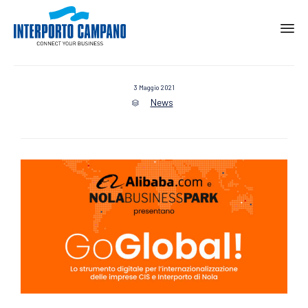
Ski
to
con
3 Maggio 2021
News
Category
